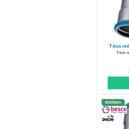
T-kus re
T-kus r
NOVINKA