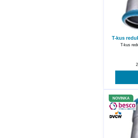
T-kus redu
T-kus red
NOVINKA