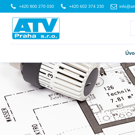
+420 800 270 030
+420 602 374 230
info@at
Úvo