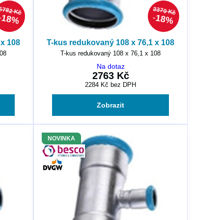
6782 Kč
3370 Kč
18%
18%
 x 108
T-kus redukovaný 108 x 76,1 x 108
108
T-kus redukovaný 108 x 76,1 x 108
Na dotaz
2763 Kč
2284 Kč
bez DPH
Zobrazit
NOVINKA