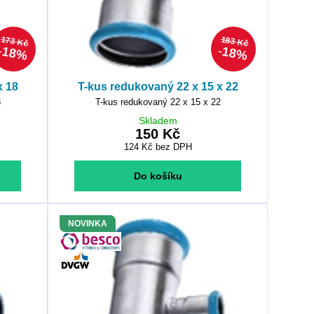
173 Kč
183 Kč
18%
18%
x 18
T-kus redukovaný 22 x 15 x 22
8
T-kus redukovaný 22 x 15 x 22
Skladem
150 Kč
124 Kč
bez DPH
Do košíku
NOVINKA