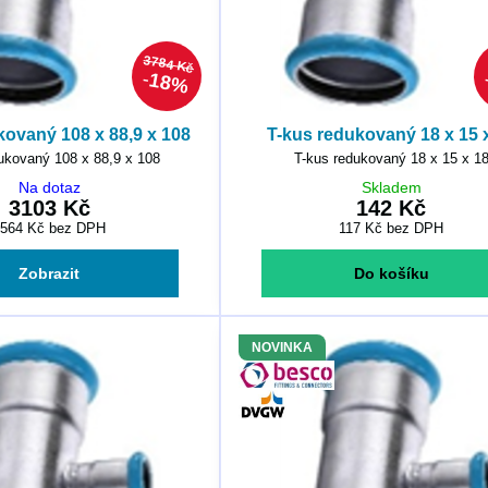
3784 Kč
18%
kovaný 108 x 88,9 x 108
T-kus redukovaný 18 x 15 
ukovaný 108 x 88,9 x 108
T-kus redukovaný 18 x 15 x 1
Na dotaz
Skladem
3103 Kč
142 Kč
2564 Kč
bez DPH
117 Kč
bez DPH
Zobrazit
Do košíku
NOVINKA