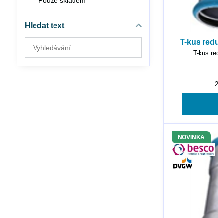
Pouze skladem
Hledat text
T-kus red
Prohledat
T-kus re
výsledky
filtru
fulltextem
NOVINKA