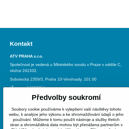
Kontakt
ATV PRAHA s.r.o.
Společnost je vedená u Městského soudu v Praze v oddíle C,
vložce 241332.
Sobotecká 2359/3, Praha 10-Vinohrady, 101 00
IČ: 04023854
Předvolby soukromí
DIČ: CZ04023854
www.atvpraha.cz
Soubory cookie používáme k vylepšení vaší návštěvy tohoto
Datová schránka ID: jke3dy6
webu, k analýze jeho výkonu a ke shromažďování údajů o jeho
používání. Můžeme k tomu použít nástroje a služby třetích
Telefon:
+420 313 128 060
stran a shromážděná data mohou být přenášena partnerům v