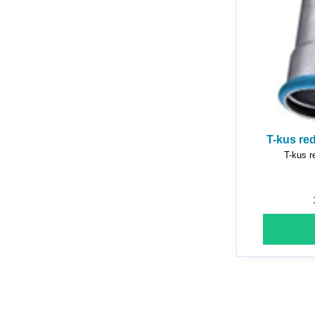
T-kus re
T-kus r