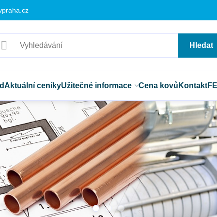
vpraha.cz
Hledat
d
Aktuální ceníky
Užitečné informace
Cena kovů
Kontakt
F