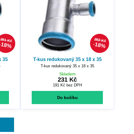
281 Kč
282 Kč
18%
18%
x 35
T-kus redukovaný 35 x 18 x 35
5
T-kus redukovaný 35 x 18 x 35
Skladem
231 Kč
191 Kč
bez DPH
Do košíku