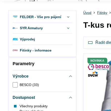
Úvod
Fitinky
FELDER - Vše pro pájení
T-kus 
SYR Armatury
Výprodej
Řadit dle
Fitinky - informace
NOVINKA
Parametry
Výrobce
BESCO (33)
Dostupnost
Všechny produkty