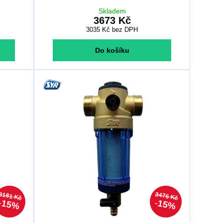
Skladem
3673 Kč
3035 Kč
bez DPH
Do košíku
3181 Kč
3476 Kč
15%
15%