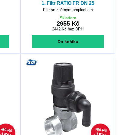
1. Filtr RATIO FR DN 25
Filtr se zpětným proplachem
Skladem
2955 Kč
2442 Kč
bez DPH
Do košíku
720 Kč
720 Kč