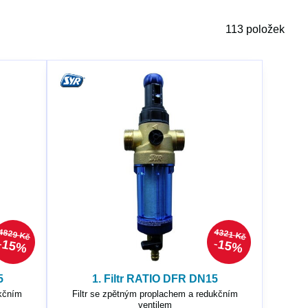
113
položek
4829 Kč
4321 Kč
15%
15%
5
1. Filtr RATIO DFR DN15
ukčním
Filtr se zpětným proplachem a redukčním
ventilem