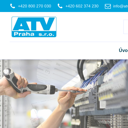
+420 800 270 030
+420 602 374 230
info@at
Úvo