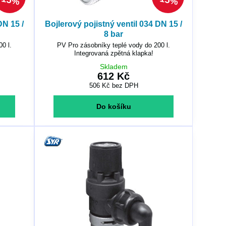
15%
15%
DN 15 /
Bojlerový pojistný ventil 034 DN 15 /
8 bar
0 l.
PV Pro zásobníky teplé vody do 200 l.
Integrovaná zpětná klapka!
Skladem
612 Kč
506 Kč
bez DPH
Do košíku