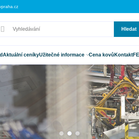
vpraha.cz
Hledat
d
Aktuální ceníky
Užitečné informace
Cena kovů
Kontakt
F