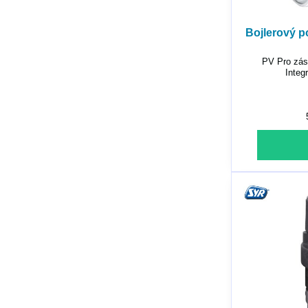
Bojlerový po
PV Pro záso
Integ