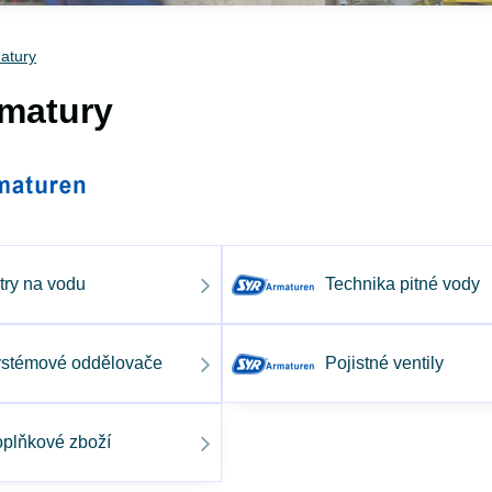
atury
matury
ltry na vodu
Technika pitné vody
stémové oddělovače
Pojistné ventily
plňkové zboží