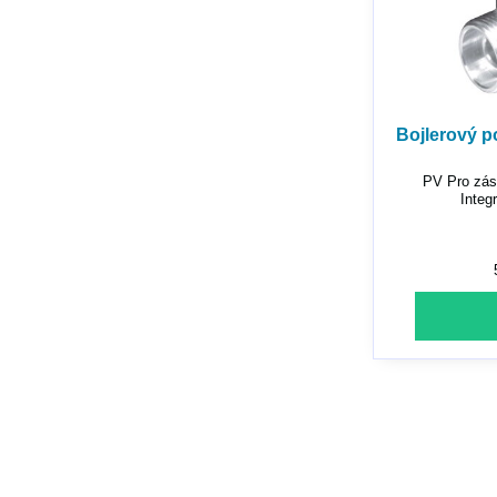
Bojlerový po
PV Pro záso
Integ