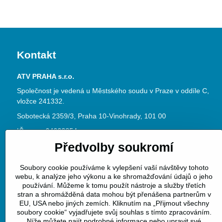
Kontakt
ATV PRAHA s.r.o.
Společnost je vedená u Městského soudu v Praze v oddíle C,
vložce 241332.
Sobotecká 2359/3, Praha 10-Vinohrady, 101 00
IČ: 04023854
Předvolby soukromí
DIČ: CZ04023854
www.atvpraha.cz
Soubory cookie používáme k vylepšení vaší návštěvy tohoto
Datová schránka ID: jke3dy6
webu, k analýze jeho výkonu a ke shromažďování údajů o jeho
používání. Můžeme k tomu použít nástroje a služby třetích
Telefon:
+420 313 128 060
stran a shromážděná data mohou být přenášena partnerům v
EU, USA nebo jiných zemích. Kliknutím na „Přijmout všechny
E-mail:
info@atvpraha.cz
soubory cookie“ vyjadřujete svůj souhlas s tímto zpracováním.
Níže můžete najít podrobné informace nebo upravit své