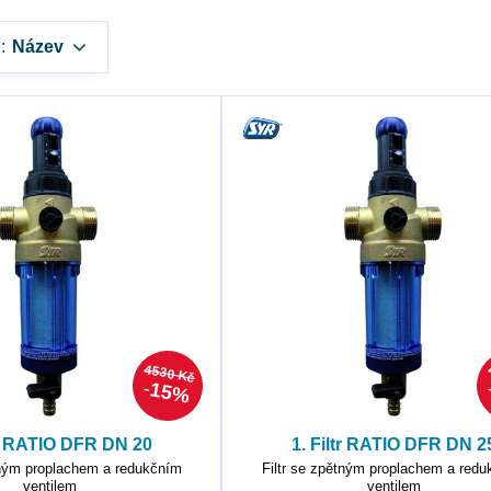
:
Název
4530 Kč
15%
tr RATIO DFR DN 20
1. Filtr RATIO DFR DN 2
tným proplachem a redukčním
Filtr se zpětným proplachem a red
ventilem
ventilem