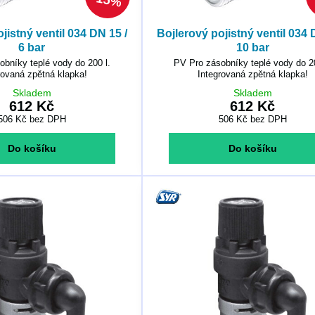
15%
jistný ventil 034 DN 15 /
Bojlerový pojistný ventil 034 
6 bar
10 bar
bníky teplé vody do 200 l.
PV Pro zásobníky teplé vody do 20
rovaná zpětná klapka!
Integrovaná zpětná klapka!
Skladem
Skladem
612 Kč
612 Kč
506 Kč
bez DPH
506 Kč
bez DPH
Do košíku
Do košíku