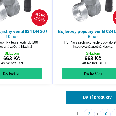
780 Kč
15%
jistný ventil 034 DN 20 /
Bojlerový pojistný ventil 034 
10 bar
6 bar
bníky teplé vody do 200 l.
PV Pro zásobníky teplé vody do 20
rovaná zpětná klapka!
Integrovaná zpětná klapka!
Skladem
Skladem
663 Kč
663 Kč
548 Kč
bez DPH
548 Kč
bez DPH
Do košíku
Do košíku
Další produkty
1
2
10