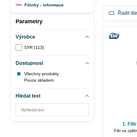
Fitinky - informace
Řadit dle
Parametry
Výrobce
SYR (113)
Dostupnost
Všechny produkty
Pouze skladem
Hledat text
Prohledat
výsledky
filtru
1. Fil
fulltextem
Filtr se zpě