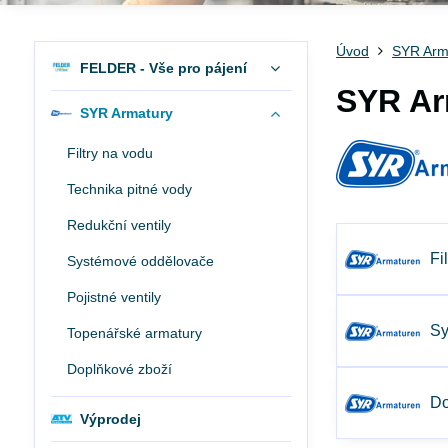
Úvod
SYR Arm
FELDER - Vše pro pájení
SYR Ar
SYR Armatury
Filtry na vodu
Technika pitné vody
Redukční ventily
Fi
Systémové oddělovače
Pojistné ventily
Sy
Topenářské armatury
Doplňkové zboží
Do
Výprodej