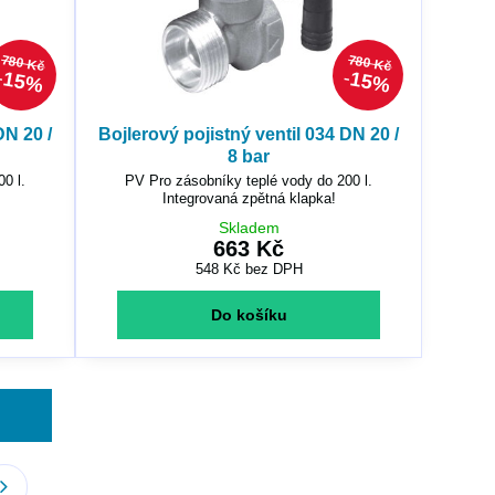
780 Kč
780 Kč
15%
15%
DN 20 /
Bojlerový pojistný ventil 034 DN 20 /
8 bar
0 l.
PV Pro zásobníky teplé vody do 200 l.
Integrovaná zpětná klapka!
Skladem
663 Kč
548 Kč
bez DPH
Do košíku