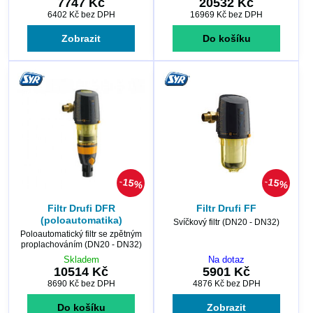
7747 Kč
20532 Kč
6402 Kč
bez DPH
16969 Kč
bez DPH
Zobrazit
Do košíku
15%
15%
Filtr Drufi DFR
Filtr Drufi FF
(poloautomatika)
Svíčkový filtr (DN20 - DN32)
Poloautomatický filtr se zpětným
proplachováním (DN20 - DN32)
Skladem
Na dotaz
10514 Kč
5901 Kč
8690 Kč
bez DPH
4876 Kč
bez DPH
Do košíku
Zobrazit