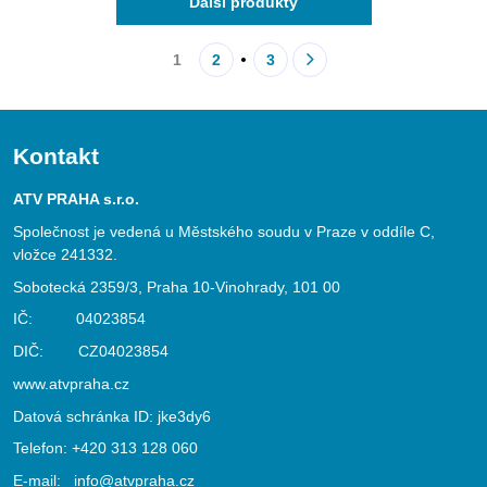
Další produkty
1
2
3
Kontakt
ATV PRAHA s.r.o.
Společnost je vedená u Městského soudu v Praze v oddíle C,
vložce 241332.
Sobotecká 2359/3, Praha 10-Vinohrady, 101 00
IČ: 04023854
DIČ: CZ04023854
www.atvpraha.cz
Datová schránka ID: jke3dy6
Telefon:
+420 313 128 060
E-mail:
info@atvpraha.cz