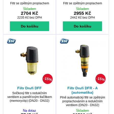
Filtr se zpětným proplachem
Filtr se zpětným proplachem
Skladem
Skladem
2704 Kč
2955 Kč
2235 Kč
bez DPH
2442 Kč
bez DPH
Do košíku
Do košíku
15%
15%
Filtr Drufi DFF
Filtr Drufi DFR - A
(automatika)
Svíčkový filtr s redukčním
ventilem a paměťovým tlačítkem
Plně automatický filtr se zpětným
(memoryclip) (DN20 - DN32)
proplachováním a redukčním
ventilem (DN20 - DN32)
Na dotaz
Skladem