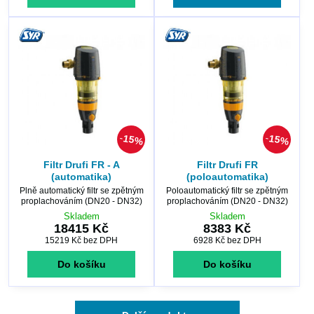
15%
15%
Filtr Drufi FR - A
Filtr Drufi FR
(automatika)
(poloautomatika)
Plně automatický filtr se zpětným
Poloautomatický filtr se zpětným
proplachováním (DN20 - DN32)
proplachováním (DN20 - DN32)
Skladem
Skladem
18415 Kč
8383 Kč
15219 Kč
bez DPH
6928 Kč
bez DPH
Do košíku
Do košíku