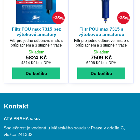
15%
15%
Filtr POU max 7315 bez
Filtr POU max 7315 s
výtokové armatury
výtokovou armaturou
Filtr pro jedno odběrové místo s
Filtr pro jedno odběrové místro s
průplachem a 3 stupně filtrace
průplachem a 3 stupně filtrace
Skladem
Skladem
5824 Kč
7509 Kč
4814 Kč
bez DPH
6206 Kč
bez DPH
Do košíku
Do košíku
Kontakt
ATV PRAHA s.r.o.
Společnost je vedená u Městského soudu v Praze v oddíle C,
vložce 241332.