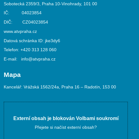
Sobotecká 2359/3, Praha 10-Vinohrady, 101 00
IČ: 04023854
DIČ: CZ04023854
www.atvpraha.cz
Datová schránka ID: jke3dy6
Telefon:
+420 313 128 060
E-mail:
info@atvpraha.cz
Mapa
Kancelář: Vrážská 1562/24a, Praha 16 – Radotín, 153 00
Externí obsah je blokován Volbami soukromí
Přejete si načíst externí obsah?