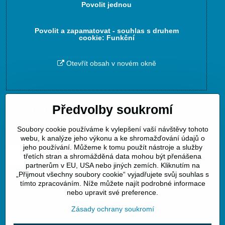
Povolit jednou
Povolit a zapamatovat - souhlas s druhem
cookie: Funkční
Otevřít obsah v novém okně
Předvolby soukromí
Zavoláme Vám zpět
Soubory cookie používáme k vylepšení vaší návštěvy tohoto
Váš telefon
*
webu, k analýze jeho výkonu a ke shromažďování údajů o
jeho používání. Můžeme k tomu použít nástroje a služby
třetích stran a shromážděná data mohou být přenášena
partnerům v EU, USA nebo jiných zemích. Kliknutím na
„Přijmout všechny soubory cookie“ vyjadřujete svůj souhlas s
tímto zpracováním. Níže můžete najít podrobné informace
Odeslat
nebo upravit své preference.
Zásady ochrany soukromí
atvpraha/