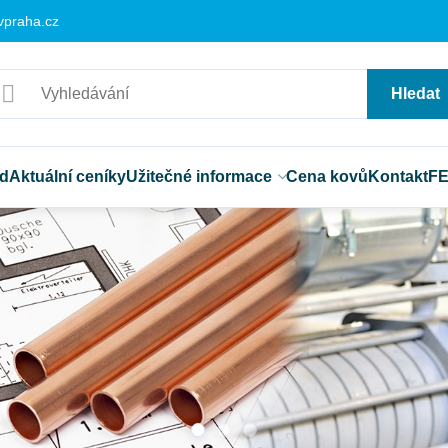
vpraha.cz
Hledat
d
Aktuální ceníky
Užitečné informace
Cena kovů
Kontakt
F