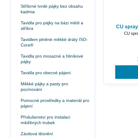
Stříbrné tvrdé pájky bez obsahu
kadmia
Tavidla pro pájky na bázi mědi a
CU spray
stříbra
CU spra
Tavidlem plněné měkké dráty ISO-
Core®
Tavidla pro mosazné a hliníkové
pájky
Tavidla pro obecné pájení
Měkké pájky a pasty pro
pocínování
Pomocné prostředky a materiál pro
pájení
Příslušenství pro instalaci
měďěných trubek
Závitová těsnění