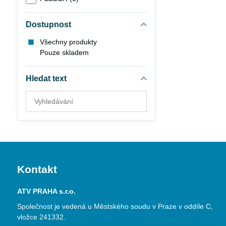
Dostupnost
Všechny produkty
Pouze skladem
Hledat text
Prohledat
výsledky
filtru
fulltextem
Kontakt
ATV PRAHA s.r.o.
Společnost je vedená u Městského soudu v Praze v oddíle C,
vložce 241332.