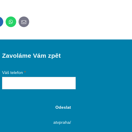
inkedIn
WhatsApp
E-
mail
Zavoláme Vám zpět
Váš telefon
*
Odeslat
atvpraha/