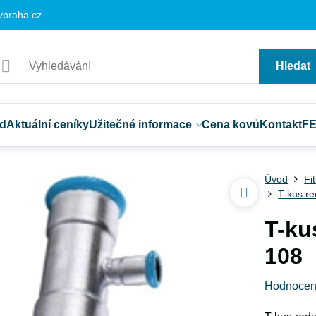
vpraha.cz
Hledat
d
Aktuální ceníky
Užitečné informace
Cena kovů
Kontakt
F
Úvod
Fi
T-kus r
T-ku
108
Hodnocen