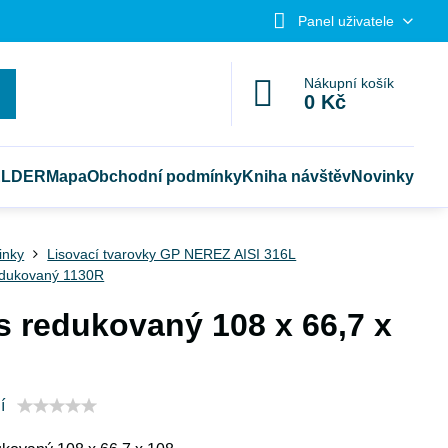
Panel uživatele
Nákupní košík
0 Kč
ELDER
Mapa
Obchodní podmínky
Kniha návštěv
Novinky
tinky
Lisovací tvarovky GP NEREZ AISI 316L
edukovaný 1130R
s redukovaný 108 x 66,7 x
í