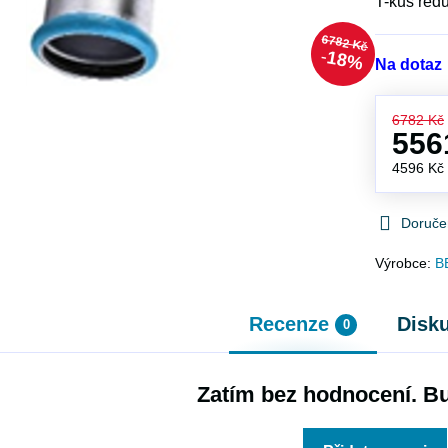
T-kus red
6782 Kč
18%
Na dotaz
6782 Kč
556
4596 K
Doruče
Výrobce:
B
Recenze
Disk
0
Zatím bez hodnocení. Bu