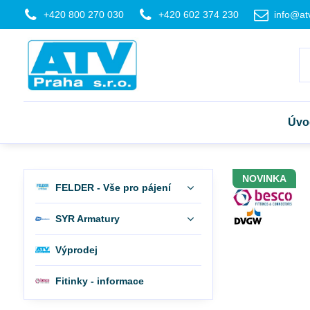
+420 800 270 030
+420 602 374 230
info@at
Úvo
NOVINKA
FELDER - Vše pro pájení
SYR Armatury
Výprodej
Fitinky - informace