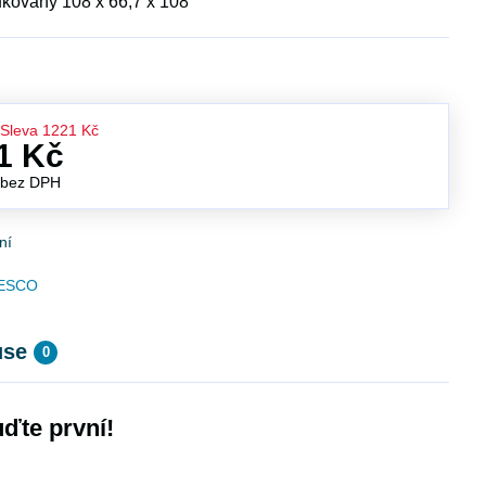
ukovaný 108 x 66,7 x 108
Sleva
1221 Kč
1 Kč
č
bez DPH
ní
ESCO
use
0
ďte první!