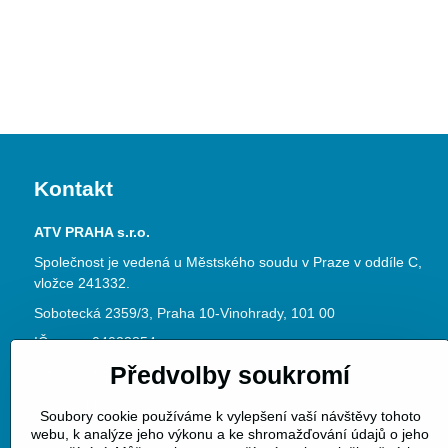
Kontakt
ATV PRAHA s.r.o.
Společnost je vedená u Městského soudu v Praze v oddíle C,
vložce 241332.
Sobotecká 2359/3, Praha 10-Vinohrady, 101 00
IČ: 04023854
Předvolby soukromí
DIČ: CZ04023854
www.atvpraha.cz
Soubory cookie používáme k vylepšení vaší návštěvy tohoto
Datová schránka ID: jke3dy6
webu, k analýze jeho výkonu a ke shromažďování údajů o jeho