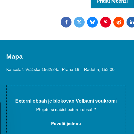
Přidat recenzi
Facebook
Twitter
Bluesky
Pinterest
Reddit
L
Mapa
Kancelář: Vrážská 1562/24a, Praha 16 – Radotín, 153 00
Externí obsah je blokován Volbami soukromí
Přejete si načíst externí obsah?
Povolit jednou