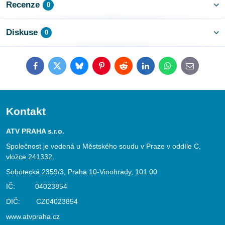
Recenze
0
Diskuse
0
Facebook
Twitter
Bluesky
Pinterest
Reddit
LinkedIn
WhatsApp
E-
mail
Kontakt
ATV PRAHA s.r.o.
Společnost je vedená u Městského soudu v Praze v oddíle C,
vložce 241332.
Sobotecká 2359/3, Praha 10-Vinohrady, 101 00
IČ: 04023854
DIČ: CZ04023854
www.atvpraha.cz