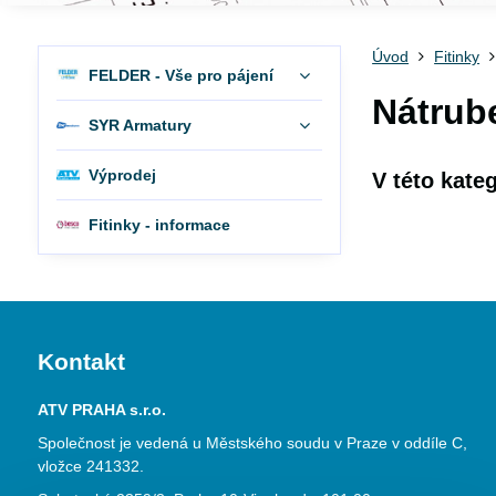
Úvod
Fitinky
FELDER - Vše pro pájení
Nátrub
SYR Armatury
Výprodej
Fitinky - informace
Kontakt
ATV PRAHA s.r.o.
Společnost je vedená u Městského soudu v Praze v oddíle C,
vložce 241332.