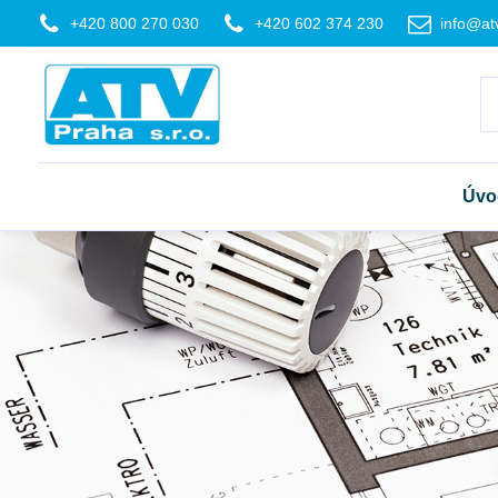
+420 800 270 030
+420 602 374 230
info@at
Úvo