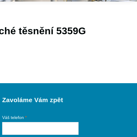
oché těsnění 5359G
Zavoláme Vám zpět
Váš telefon
*