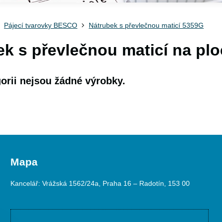
Pájecí tvarovky BESCO
Nátrubek s převlečnou maticí 5359G
ek s převlečnou maticí na pl
Mapa
Kancelář: Vrážská 1562/24a, Praha 16 – Radotín, 153 00