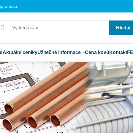
vpraha.cz
Hledat
d
Aktuální ceníky
Užitečné informace
Cena kovů
Kontakt
F