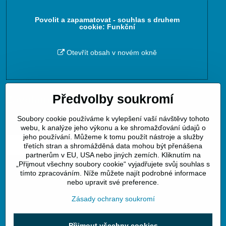
Povolit a zapamatovat - souhlas s druhem
cookie: Funkční
Otevřít obsah v novém okně
Předvolby soukromí
Zavoláme Vám zpět
Soubory cookie používáme k vylepšení vaší návštěvy tohoto
Váš telefon
*
webu, k analýze jeho výkonu a ke shromažďování údajů o
jeho používání. Můžeme k tomu použít nástroje a služby
třetích stran a shromážděná data mohou být přenášena
partnerům v EU, USA nebo jiných zemích. Kliknutím na
„Přijmout všechny soubory cookie“ vyjadřujete svůj souhlas s
tímto zpracováním. Níže můžete najít podrobné informace
Odeslat
nebo upravit své preference.
Zásady ochrany soukromí
atvpraha/
Přijmout všechny cookies