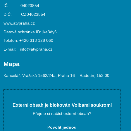
IČ: 04023854
DIČ: CZ04023854
www.atvpraha.cz
Datová schránka ID: jke3dy6
Telefon:
+420 313 128 060
E-mail:
info@atvpraha.cz
Mapa
Kancelář: Vrážská 1562/24a, Praha 16 – Radotín, 153 00
Externí obsah je blokován Volbami soukromí
Přejete si načíst externí obsah?
Povolit jednou