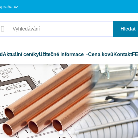
vpraha.cz
Hledat
d
Aktuální ceníky
Užitečné informace
Cena kovů
Kontakt
F