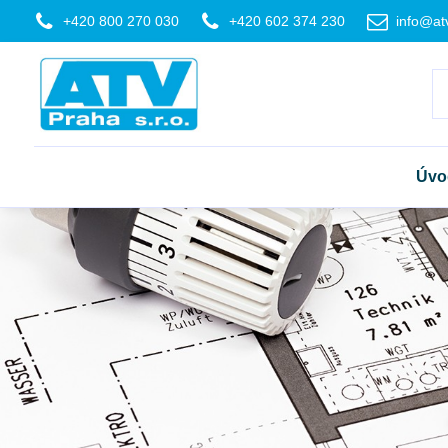
+420 800 270 030
+420 602 374 230
info@at
Úvo