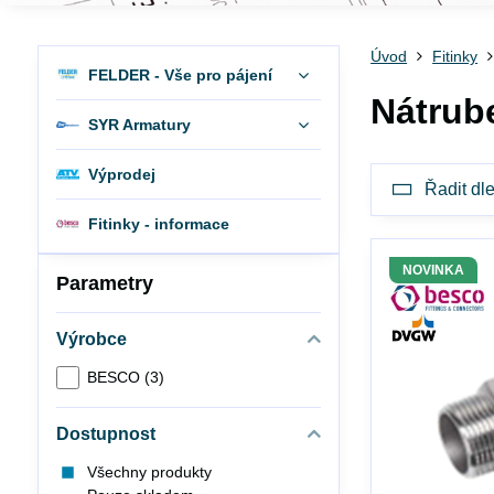
Úvod
Fitinky
FELDER - Vše pro pájení
Nátrub
SYR Armatury
Výprodej
Řadit dle
Fitinky - informace
NOVINKA
Parametry
Výrobce
BESCO (3)
Dostupnost
Všechny produkty