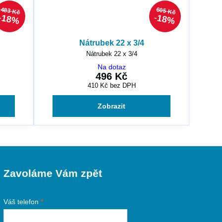
483 Kč
605 Kč
18%
18%
Nátrubek 22 x 3/4
Nátrubek 22 x 3/4
Na dotaz
496 Kč
410 Kč
bez DPH
Zobrazit
Zavoláme Vám zpět
Váš telefon
*