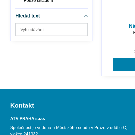
Pouze skladem
Hledat text
Ná
Prohledat
N
výsledky
filtru
fulltextem
Kontakt
ATV PRAHA s.r.o.
Společnost je vedená u Městského soudu v Praze v oddíle C,
vložce 241332.