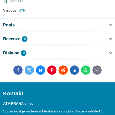
Doručení
Výrobce:
SYR
Popis
Recenze
0
Diskuse
0
Facebook
Twitter
Bluesky
Pinterest
Reddit
LinkedIn
WhatsApp
E-
mail
Kontakt
ATV PRAHA s.r.o.
Společnost je vedená u Městského soudu v Praze v oddíle C,