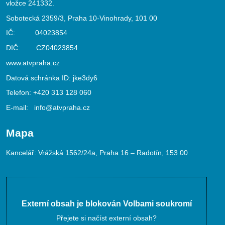
vložce 241332.
Sobotecká 2359/3, Praha 10-Vinohrady, 101 00
IČ: 04023854
DIČ: CZ04023854
www.atvpraha.cz
Datová schránka ID: jke3dy6
Telefon:
+420 313 128 060
E-mail:
info@atvpraha.cz
Mapa
Kancelář: Vrážská 1562/24a, Praha 16 – Radotín, 153 00
Externí obsah je blokován Volbami soukromí
Přejete si načíst externí obsah?