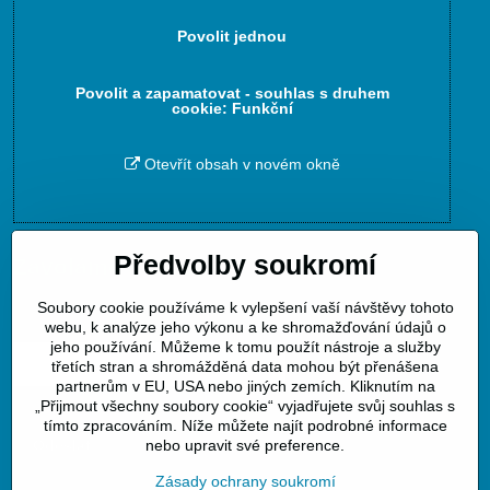
Povolit jednou
Povolit a zapamatovat - souhlas s druhem
cookie: Funkční
Otevřít obsah v novém okně
Předvolby soukromí
Zavoláme Vám zpět
Soubory cookie používáme k vylepšení vaší návštěvy tohoto
Váš telefon
*
webu, k analýze jeho výkonu a ke shromažďování údajů o
jeho používání. Můžeme k tomu použít nástroje a služby
třetích stran a shromážděná data mohou být přenášena
partnerům v EU, USA nebo jiných zemích. Kliknutím na
„Přijmout všechny soubory cookie“ vyjadřujete svůj souhlas s
tímto zpracováním. Níže můžete najít podrobné informace
Odeslat
nebo upravit své preference.
Zásady ochrany soukromí