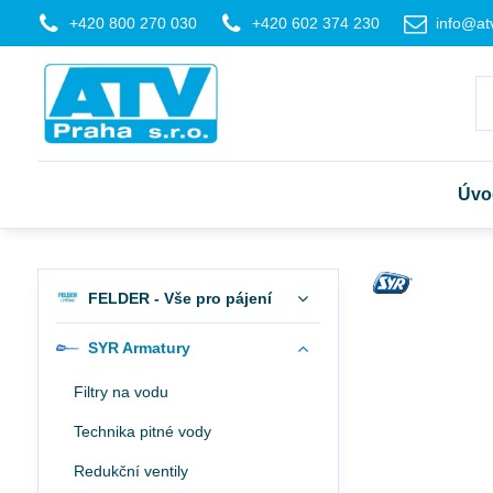
+420 800 270 030
+420 602 374 230
info@at
Úvo
FELDER - Vše pro pájení
SYR Armatury
Filtry na vodu
Technika pitné vody
Redukční ventily