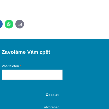
inkedIn
WhatsApp
E-
mail
Zavoláme Vám zpět
Váš telefon
*
Odeslat
atvpraha/