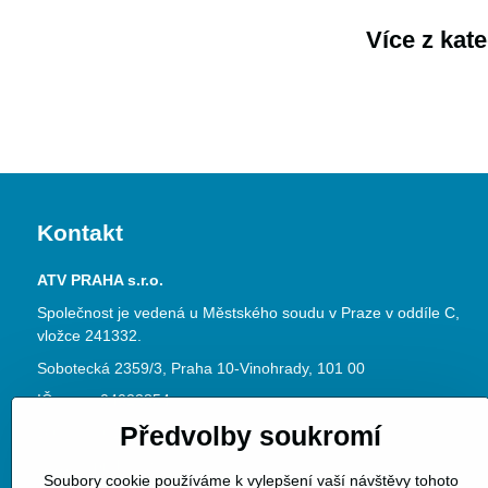
Více z kat
Kontakt
ATV PRAHA s.r.o.
Společnost je vedená u Městského soudu v Praze v oddíle C,
vložce 241332.
Sobotecká 2359/3, Praha 10-Vinohrady, 101 00
IČ: 04023854
Předvolby soukromí
DIČ: CZ04023854
www.atvpraha.cz
Soubory cookie používáme k vylepšení vaší návštěvy tohoto