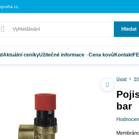
vpraha.cz
Hledat
d
Aktuální ceníky
Užitečné informace
Cena kovů
Kontakt
F
Úvod
SY
Poji
bar
Hodnocen
Membránov