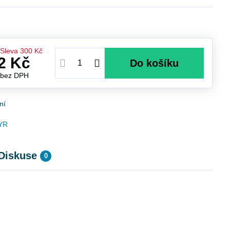
Sleva
300 Kč
2 Kč
Do košíku
č
bez DPH
ní
YR
Diskuse
0