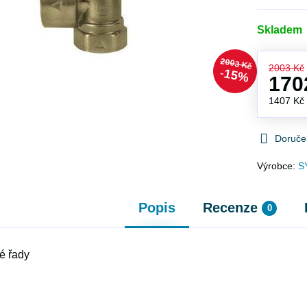
Skladem
2003 Kč
2003 Kč
15%
170
1407 K
Doruče
Výrobce:
S
Popis
Recenze
0
é řady