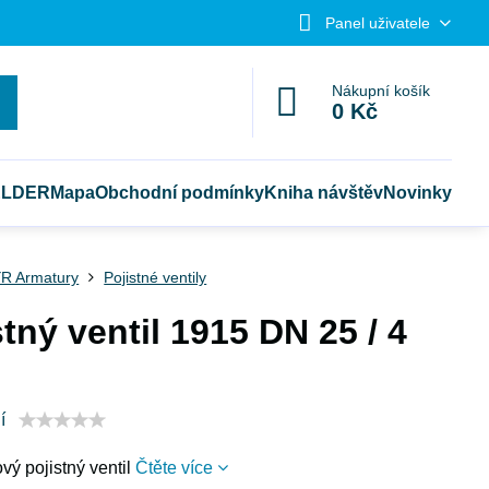
Panel uživatele
Nákupní košík
0 Kč
ELDER
Mapa
Obchodní podmínky
Kniha návštěv
Novinky
R Armatury
Pojistné ventily
stný ventil 1915 DN 25 / 4
í
ý pojistný ventil
Čtěte více