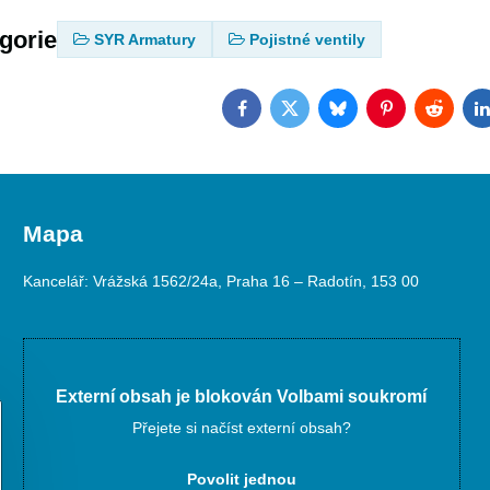
egorie
SYR Armatury
Pojistné ventily
Facebook
Twitter
Bluesky
Pinterest
Reddit
L
Mapa
Kancelář: Vrážská 1562/24a, Praha 16 – Radotín, 153 00
Externí obsah je blokován Volbami soukromí
Přejete si načíst externí obsah?
Povolit jednou