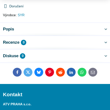
Doručení
Výrobce:
SYR
Popis
Recenze
0
Diskuse
0
Facebook
Twitter
Bluesky
Pinterest
Reddit
LinkedIn
WhatsApp
E-
mail
Kontakt
ATV PRAHA s.r.o.