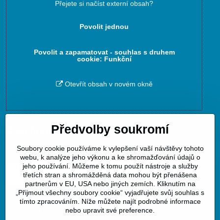
Přejete si načíst externí obsah?
Povolit jednou
Povolit a zapamatovat - souhlas s druhem
cookie: Funkční
Otevřít obsah v novém okně
Předvolby soukromí
Zavoláme Vám zpět
Soubory cookie používáme k vylepšení vaší návštěvy tohoto
Váš telefon
*
webu, k analýze jeho výkonu a ke shromažďování údajů o
jeho používání. Můžeme k tomu použít nástroje a služby
třetích stran a shromážděná data mohou být přenášena
partnerům v EU, USA nebo jiných zemích. Kliknutím na
„Přijmout všechny soubory cookie“ vyjadřujete svůj souhlas s
tímto zpracováním. Níže můžete najít podrobné informace
Odeslat
nebo upravit své preference.