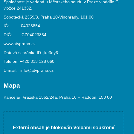
Společnost je vedená u Městského soudu v Praze v oddíle C,
vložce 241332.
Sobotecká 2359/3, Praha 10-Vinohrady, 101 00
IČ: 04023854
DIČ: CZ04023854
www.atvpraha.cz
Datová schránka ID: jke3dy6
Telefon:
+420 313 128 060
E-mail:
info@atvpraha.cz
Mapa
Kancelář: Vrážská 1562/24a, Praha 16 – Radotín, 153 00
Externí obsah je blokován Volbami soukromí