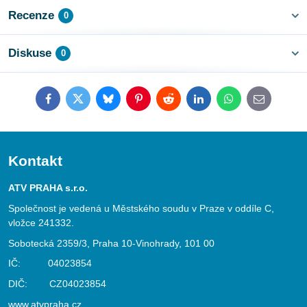
Recenze
0
Diskuse
0
Facebook
Twitter
Bluesky
Pinterest
Reddit
LinkedIn
WhatsApp
E-
mail
Kontakt
ATV PRAHA s.r.o.
Společnost je vedená u Městského soudu v Praze v oddíle C,
vložce 241332.
Sobotecká 2359/3, Praha 10-Vinohrady, 101 00
IČ: 04023854
DIČ: CZ04023854
www.atvpraha.cz