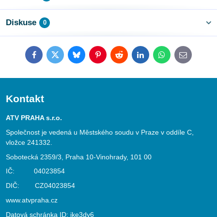
Diskuse
0
Facebook
Twitter
Bluesky
Pinterest
Reddit
LinkedIn
WhatsApp
E-
mail
Kontakt
ATV PRAHA s.r.o.
Společnost je vedená u Městského soudu v Praze v oddíle C,
vložce 241332.
Sobotecká 2359/3, Praha 10-Vinohrady, 101 00
IČ: 04023854
DIČ: CZ04023854
www.atvpraha.cz
Datová schránka ID: jke3dy6