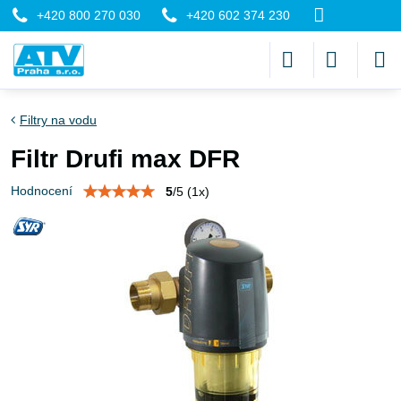
+420 800 270 030
+420 602 374 230
Filtry na vodu
Filtr Drufi max DFR
Hodnocení
5
/
5
(
1
x)