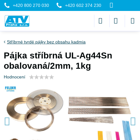
+420 800 270 030
+420 602 374 230
Stříbrné tvrdé pájky bez obsahu kadmia
Pájka stříbrná UL-Ag44Sn
obalovaná/2mm, 1kg
Hodnocení