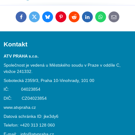
Facebook
Twitter
Bluesky
Pinterest
Reddit
LinkedIn
WhatsApp
E-
mail
Kontakt
ATV PRAHA s.r.o.
Společnost je vedená u Městského soudu v Praze v oddíle C,
vložce 241332.
Sobotecká 2359/3, Praha 10-Vinohrady, 101 00
IČ: 04023854
DIČ: CZ04023854
www.atvpraha.cz
Datová schránka ID: jke3dy6
Telefon:
+420 313 128 060
E-mail:
info@atvpraha.cz