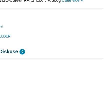
át ISO-Core® “RA“,Sn100Ni+, 500g
Čtěte více
ní
ELDER
Diskuse
0