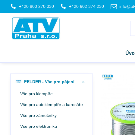
+420 800 270 030
+420 602 374 230
info@at
Úvo
FELDER - Vše pro pájení
Vše pro klempíře
Vše pro autoklempíře a karosáře
Vše pro zámečníky
Vše pro elektroniku