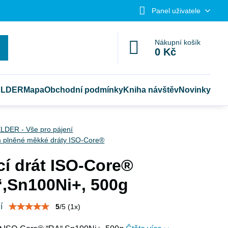
Panel uživatele
Nákupní košík
0 Kč
ELDER
Mapa
Obchodní podmínky
Kniha návštěv
Novinky
LDER - Vše pro pájení
m plněné měkké dráty ISO-Core®
cí drát ISO-Core®
,Sn100Ni+, 500g
í
5
/
5
(
1
x)