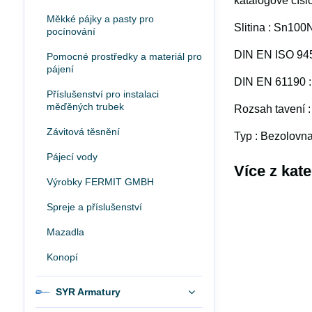
katalogové čís
Měkké pájky a pasty pro
Slitina : Sn100
pocínování
DIN EN ISO 94
Pomocné prostředky a materiál pro
pájení
DIN EN 61190 : 
Příslušenství pro instalaci
měďěných trubek
Rozsah tavení :
Závitová těsnění
Typ : Bezolovna
Pájecí vody
Více z kat
Výrobky FERMIT GMBH
Spreje a příslušenství
Mazadla
Konopí
SYR Armatury