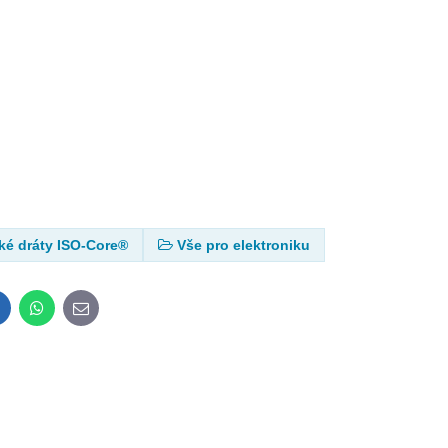
ké dráty ISO-Core®
Vše pro elektroniku
inkedIn
WhatsApp
E-
mail