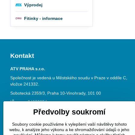
Výprodej
Fitinky - informace
Kontakt
ATV PRAHA s.r.o.
Společnost je vedená u Městského soudu v Praze v oddíle C,
vložce 241332.
Sobotecká 2359/3, Praha 10-Vinohrady, 101 00
IČ: 04023854
Předvolby soukromí
DIČ: CZ04023854
www.atvpraha.cz
Soubory cookie používáme k vylepšení vaší návštěvy tohoto
Datová schránka ID: jke3dy6
webu, k analýze jeho výkonu a ke shromažďování údajů o jeho