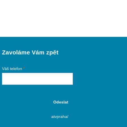
Zavoláme Vám zpět
Váš telefon
*
Odeslat
atvpraha/