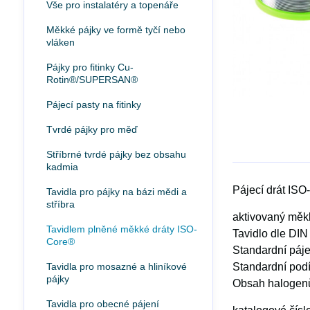
Vše pro instalatéry a topenáře
Měkké pájky ve formě tyčí nebo
vláken
Pájky pro fitinky Cu-
Rotin®/SUPERSAN®
Pájecí pasty na fitinky
Tvrdé pájky pro měď
Stříbrné tvrdé pájky bez obsahu
kadmia
Pájecí drát IS
Tavidla pro pájky na bázi mědi a
stříbra
aktivovaný měkk
Tavidlem plněné měkké dráty ISO-
Tavidlo dle DI
Core®
Standardní pájec
Tavidla pro mosazné a hliníkové
Standardní podí
pájky
Obsah halogenů
Tavidla pro obecné pájení