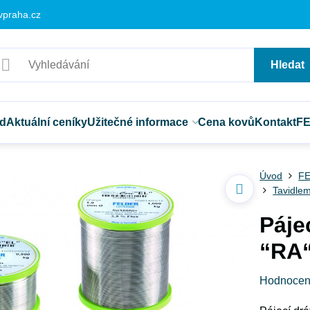
vpraha.cz
Hledat
d
Aktuální ceníky
Užitečné informace
Cena kovů
Kontakt
F
Úvod
FE
Tavidle
Páje
“RA“
Hodnocen