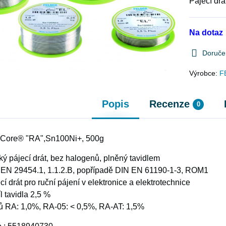
Pájecí dr
Na dotaz
Doruče
Výrobce:
F
Popis
Recenze
0
O-Core® "RA",Sn100Ni+, 500g
ý pájecí drát, bez halogenů, plněný tavidlem
N EN 29454.1, 1.1.2.B, popřípadě DIN EN 61190-1-3, ROM1
í drát pro ruční pájení v elektronice a elektrotechnice
l tavidla 2,5 %
 RA: 1,0%, RA-05: < 0,5%, RA-AT: 1,5%