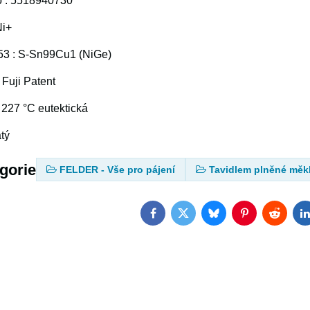
lo : 5518940730
Ni+
53 : S-Sn99Cu1 (NiGe)
Fuji Patent
 227 °C eutektická
tý
egorie
FELDER - Vše pro pájení
Tavidlem plněné měk
Facebook
Twitter
Bluesky
Pinterest
Reddit
L