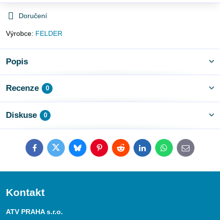
Doručení
Výrobce:
FELDER
Popis
Recenze
0
Diskuse
0
Facebook
Twitter
Bluesky
Pinterest
Reddit
LinkedIn
WhatsApp
E-
mail
Kontakt
ATV PRAHA s.r.o.