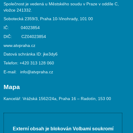
Společnost je vedená u Městského soudu v Praze v oddíle C,
vložce 241332.
Sobotecká 2359/3, Praha 10-Vinohrady, 101 00
IČ: 04023854
DIČ: CZ04023854
www.atvpraha.cz
Datová schránka ID: jke3dy6
Telefon:
+420 313 128 060
E-mail:
info@atvpraha.cz
Mapa
Kancelář: Vrážská 1562/24a, Praha 16 – Radotín, 153 00
Externí obsah je blokován Volbami soukromí