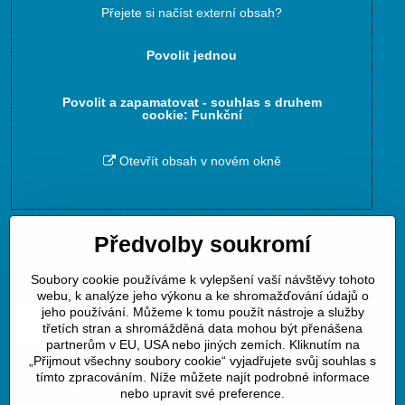
Přejete si načíst externí obsah?
Povolit jednou
Povolit a zapamatovat - souhlas s druhem
cookie: Funkční
Otevřít obsah v novém okně
Předvolby soukromí
Zavoláme Vám zpět
Soubory cookie používáme k vylepšení vaší návštěvy tohoto
Váš telefon
*
webu, k analýze jeho výkonu a ke shromažďování údajů o
jeho používání. Můžeme k tomu použít nástroje a služby
třetích stran a shromážděná data mohou být přenášena
partnerům v EU, USA nebo jiných zemích. Kliknutím na
„Přijmout všechny soubory cookie“ vyjadřujete svůj souhlas s
tímto zpracováním. Níže můžete najít podrobné informace
Odeslat
nebo upravit své preference.