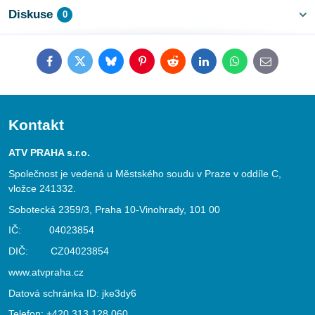
Diskuse
0
Facebook
Twitter
Bluesky
Pinterest
Reddit
LinkedIn
WhatsApp
E-
mail
Kontakt
ATV PRAHA s.r.o.
Společnost je vedená u Městského soudu v Praze v oddíle C,
vložce 241332.
Sobotecká 2359/3, Praha 10-Vinohrady, 101 00
IČ: 04023854
DIČ: CZ04023854
www.atvpraha.cz
Datová schránka ID: jke3dy6
Telefon:
+420 313 128 060