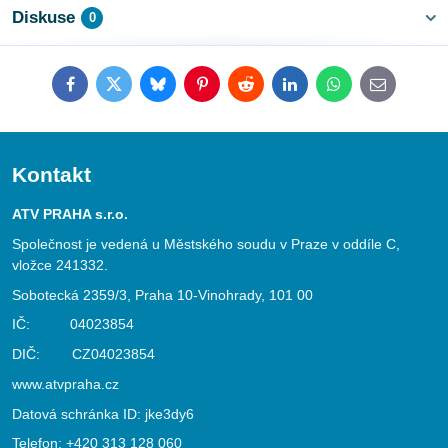
Diskuse
0
Facebook
Twitter
Bluesky
Pinterest
Reddit
LinkedIn
WhatsApp
E-
mail
Kontakt
ATV PRAHA s.r.o.
Společnost je vedená u Městského soudu v Praze v oddíle C,
vložce 241332.
Sobotecká 2359/3, Praha 10-Vinohrady, 101 00
IČ: 04023854
DIČ: CZ04023854
www.atvpraha.cz
Datová schránka ID: jke3dy6
Telefon:
+420 313 128 060