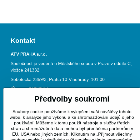
Kontakt
ATV PRAHA s.r.o.
Společnost je vedená u Městského soudu v Praze v oddíle C,
vložce 241332.
Sobotecká 2359/3, Praha 10-Vinohrady, 101 00
IČ: 04023854
Předvolby soukromí
DIČ: CZ04023854
www.atvpraha.cz
Soubory cookie používáme k vylepšení vaší návštěvy tohoto
Datová schránka ID: jke3dy6
webu, k analýze jeho výkonu a ke shromažďování údajů o jeho
používání. Můžeme k tomu použít nástroje a služby třetích
Telefon:
+420 313 128 060
stran a shromážděná data mohou být přenášena partnerům v
EU, USA nebo jiných zemích. Kliknutím na „Přijmout všechny
E-mail:
info@atvpraha.cz
soubory cookie“ vyjadřujete svůj souhlas s tímto zpracováním.