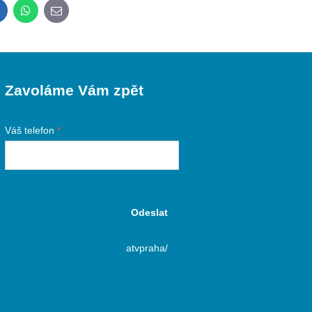
inkedIn
WhatsApp
E-
mail
Zavoláme Vám zpět
Váš telefon
*
Odeslat
atvpraha/