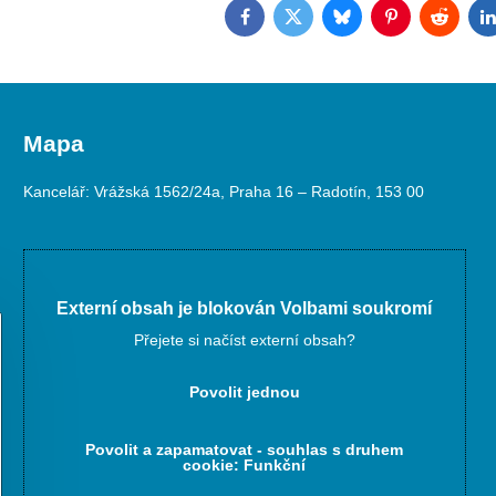
Facebook
Twitter
Bluesky
Pinterest
Reddit
L
Mapa
Kancelář: Vrážská 1562/24a, Praha 16 – Radotín, 153 00
Externí obsah je blokován Volbami soukromí
Přejete si načíst externí obsah?
Povolit jednou
Povolit a zapamatovat - souhlas s druhem
cookie: Funkční