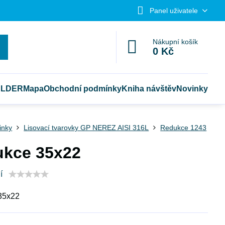
Panel uživatele
Nákupní košík
0 Kč
ELDER
Mapa
Obchodní podmínky
Kniha návštěv
Novinky
tinky
Lisovací tvarovky GP NEREZ AISI 316L
Redukce 1243
kce 35x22
í
35x22