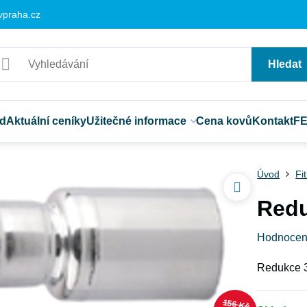
vpraha.cz
Hledat
d
Aktuální ceníky
Užitečné informace
Cena kovů
Kontakt
F
Úvod
Fi
Redu
Hodnocen
Redukce 
156 Kč