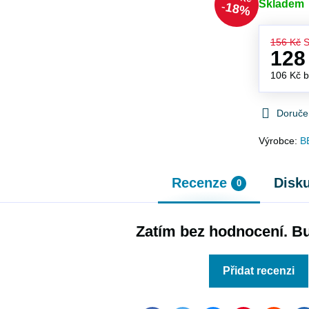
Skladem
18%
156 Kč
S
128
106 Kč
Doruče
Výrobce:
B
Recenze
Disk
0
Zatím bez hodnocení. Bu
Přidat recenzi