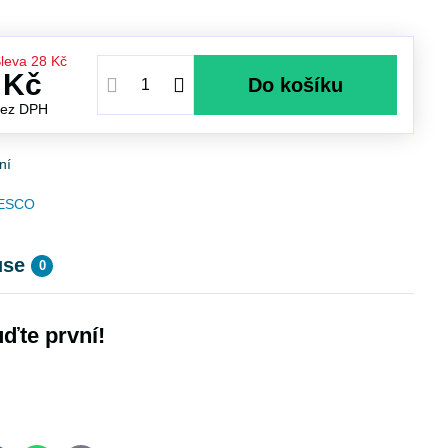
leva
28 Kč
 Kč
Do košíku
bez DPH
ní
ESCO
use
0
ďte první!