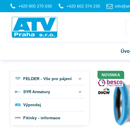
+420 800 270 030
+420 602 374 230
info@at
Úvo
NOVINKA
FELDER - Vše pro pájení
SYR Armatury
Výprodej
Fitinky - informace