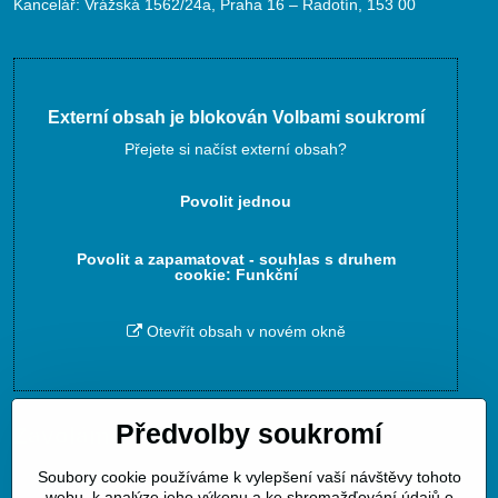
Kancelář: Vrážská 1562/24a, Praha 16 – Radotín, 153 00
Externí obsah je blokován Volbami soukromí
Přejete si načíst externí obsah?
Povolit jednou
Povolit a zapamatovat - souhlas s druhem
cookie: Funkční
Otevřít obsah v novém okně
Předvolby soukromí
Zavoláme Vám zpět
Soubory cookie používáme k vylepšení vaší návštěvy tohoto
Váš telefon
*
webu, k analýze jeho výkonu a ke shromažďování údajů o