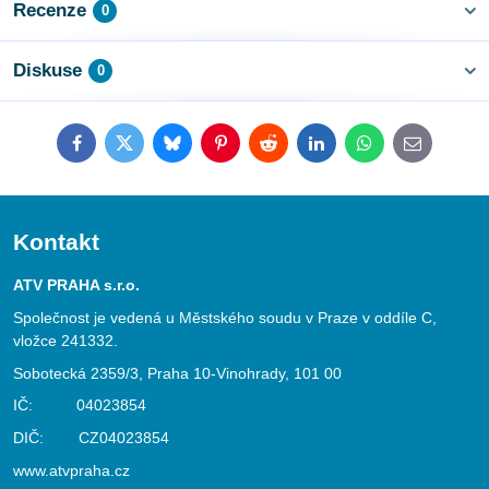
Recenze
0
Diskuse
0
Facebook
Twitter
Bluesky
Pinterest
Reddit
LinkedIn
WhatsApp
E-
mail
Kontakt
ATV PRAHA s.r.o.
Společnost je vedená u Městského soudu v Praze v oddíle C,
vložce 241332.
Sobotecká 2359/3, Praha 10-Vinohrady, 101 00
IČ: 04023854
DIČ: CZ04023854
www.atvpraha.cz