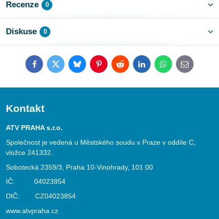
Recenze
0
Diskuse
0
Facebook
Twitter
Bluesky
Pinterest
Reddit
LinkedIn
WhatsApp
E-
mail
Kontakt
ATV PRAHA s.r.o.
Společnost je vedená u Městského soudu v Praze v oddíle C,
vložce 241332.
Sobotecká 2359/3, Praha 10-Vinohrady, 101 00
IČ: 04023854
DIČ: CZ04023854
www.atvpraha.cz