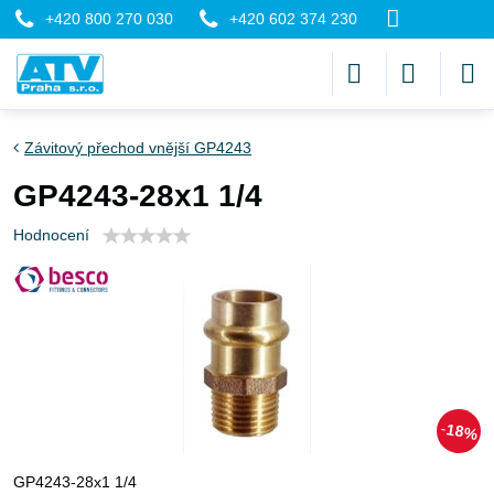
+420 800 270 030
+420 602 374 230
Závitový přechod vnější GP4243
GP4243-28x1 1/4
Hodnocení
18%
GP4243-28x1 1/4