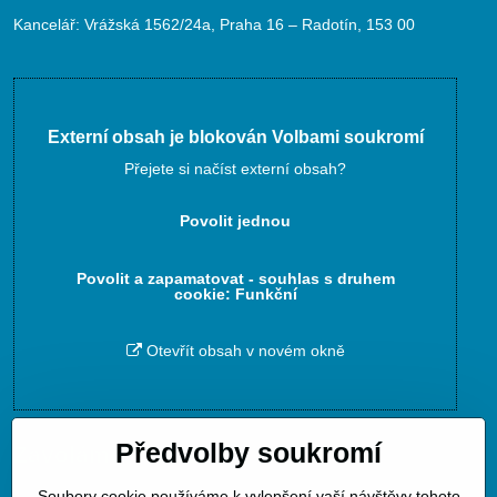
Kancelář: Vrážská 1562/24a, Praha 16 – Radotín, 153 00
Externí obsah je blokován Volbami soukromí
Přejete si načíst externí obsah?
Povolit jednou
Povolit a zapamatovat - souhlas s druhem
cookie: Funkční
Otevřít obsah v novém okně
Předvolby soukromí
Zavoláme Vám zpět
Soubory cookie používáme k vylepšení vaší návštěvy tohoto