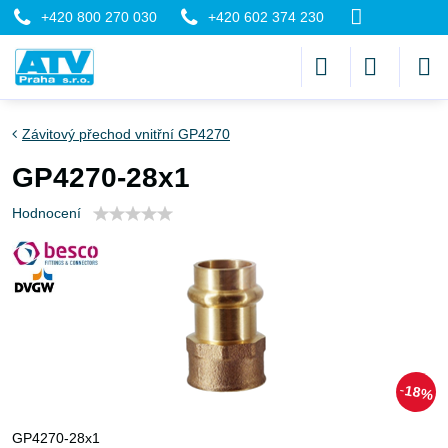
+420 800 270 030
+420 602 374 230
Závitový přechod vnitřní GP4270
GP4270-28x1
Hodnocení
18%
GP4270-28x1