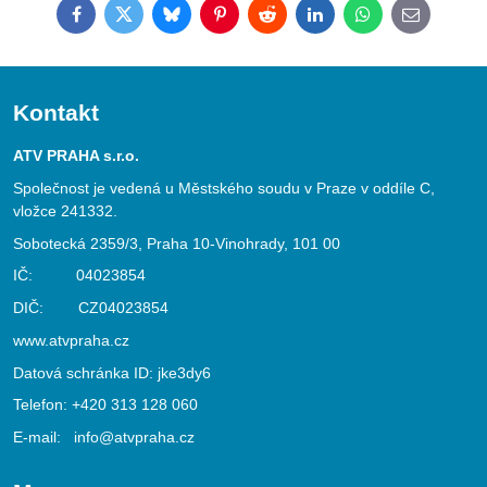
Facebook
Twitter
Bluesky
Pinterest
Reddit
LinkedIn
WhatsApp
E-
mail
Kontakt
ATV PRAHA s.r.o.
Společnost je vedená u Městského soudu v Praze v oddíle C,
vložce 241332.
Sobotecká 2359/3, Praha 10-Vinohrady, 101 00
IČ: 04023854
DIČ: CZ04023854
www.atvpraha.cz
Datová schránka ID: jke3dy6
Telefon:
+420 313 128 060
E-mail:
info@atvpraha.cz