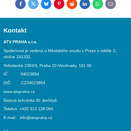
Facebook
Twitter
Bluesky
Pinterest
Reddit
LinkedIn
WhatsApp
E-
mail
Kontakt
ATV PRAHA s.r.o.
Společnost je vedená u Městského soudu v Praze v oddíle C,
vložce 241332.
Sobotecká 2359/3, Praha 10-Vinohrady, 101 00
IČ: 04023854
DIČ: CZ04023854
www.atvpraha.cz
Datová schránka ID: jke3dy6
Telefon:
+420 313 128 060
E-mail:
info@atvpraha.cz