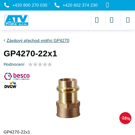
+420 800 270 030
+420 602 374 230
Závitový přechod vnitřní GP4270
GP4270-22x1
Hodnocení
18%
GP4270-22x1