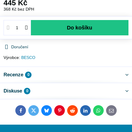
445 Kč
368 Kč
bez DPH
Do košíku
Doručení
Výrobce:
BESCO
Recenze
0
Diskuse
0
Facebook
Twitter
Bluesky
Pinterest
Reddit
LinkedIn
WhatsApp
E-
mail