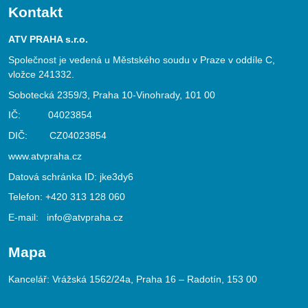
Kontakt
ATV PRAHA s.r.o.
Společnost je vedená u Městského soudu v Praze v oddíle C,
vložce 241332.
Sobotecká 2359/3, Praha 10-Vinohrady, 101 00
IČ: 04023854
DIČ: CZ04023854
www.atvpraha.cz
Datová schránka ID: jke3dy6
Telefon:
+420 313 128 060
E-mail:
info@atvpraha.cz
Mapa
Kancelář: Vrážská 1562/24a, Praha 16 – Radotín, 153 00