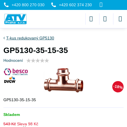
+420 800 270 030
+420 602 374 230
T-kus redukovaný GP5130
GP5130-35-15-35
Hodnocení
18%
GP5130-35-15-35
Skladem
543 Kč
Sleva
98 Kč