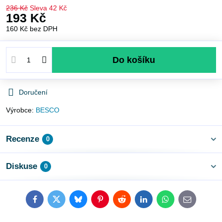
236 Kč
Sleva
42 Kč
193 Kč
160 Kč
bez DPH
Do košíku
Doručení
Výrobce:
BESCO
Recenze
0
Diskuse
0
Facebook
Twitter
Bluesky
Pinterest
Reddit
LinkedIn
WhatsApp
E-
mail