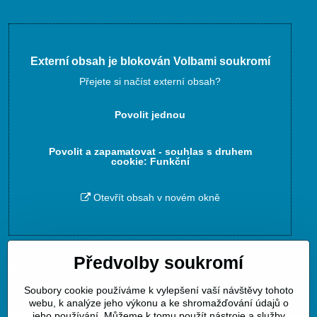
Externí obsah je blokován Volbami soukromí
Přejete si načíst externí obsah?
Povolit jednou
Povolit a zapamatovat - souhlas s druhem
cookie: Funkční
Otevřít obsah v novém okně
Předvolby soukromí
Zavoláme Vám zpět
Soubory cookie používáme k vylepšení vaší návštěvy tohoto
Váš telefon
*
webu, k analýze jeho výkonu a ke shromažďování údajů o
jeho používání. Můžeme k tomu použít nástroje a služby