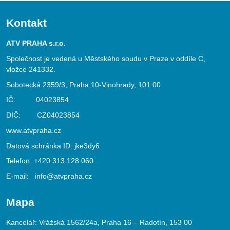
Kontakt
ATV PRAHA s.r.o.
Společnost je vedená u Městského soudu v Praze v oddíle C,
vložce 241332.
Sobotecká 2359/3, Praha 10-Vinohrady, 101 00
IČ: 04023854
DIČ: CZ04023854
www.atvpraha.cz
Datová schránka ID: jke3dy6
Telefon:
+420 313 128 060
E-mail:
info@atvpraha.cz
Mapa
Kancelář: Vrážská 1562/24a, Praha 16 – Radotín, 153 00