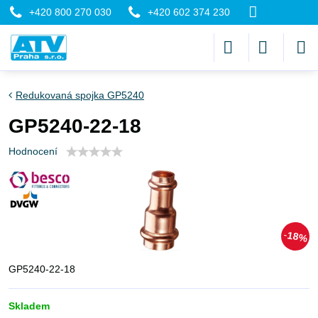
+420 800 270 030
+420 602 374 230
Redukovaná spojka GP5240
GP5240-22-18
Hodnocení
18%
GP5240-22-18
Skladem