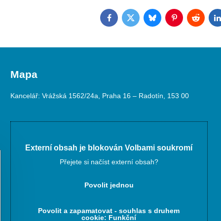
Facebook
Twitter
Bluesky
Pinterest
Reddit
L
Mapa
Kancelář: Vrážská 1562/24a, Praha 16 – Radotín, 153 00
Externí obsah je blokován Volbami soukromí
Přejete si načíst externí obsah?
Povolit jednou
Povolit a zapamatovat - souhlas s druhem
cookie: Funkční