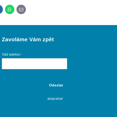
inkedIn
WhatsApp
E-
mail
Zavoláme Vám zpět
Váš telefon
*
Odeslat
atvpraha/