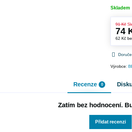
Skladem
91 Kč
Sl
74 
62 Kč
b
Doruče
Výrobce:
B
Recenze
Disk
0
Zatím bez hodnocení. Bu
Přidat recenzi