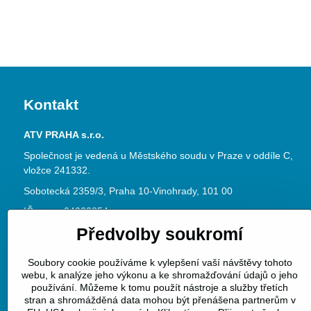
Kontakt
ATV PRAHA s.r.o.
Společnost je vedená u Městského soudu v Praze v oddíle C,
vložce 241332.
Sobotecká 2359/3, Praha 10-Vinohrady, 101 00
IČ: 04023854
Předvolby soukromí
DIČ: CZ04023854
www.atvpraha.cz
Soubory cookie používáme k vylepšení vaší návštěvy tohoto
Datová schránka ID: jke3dy6
webu, k analýze jeho výkonu a ke shromažďování údajů o jeho
používání. Můžeme k tomu použít nástroje a služby třetích
Telefon:
+420 313 128 060
stran a shromážděná data mohou být přenášena partnerům v