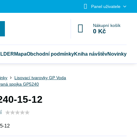
Panel uživatele
Nákupní košík
0 Kč
ELDER
Mapa
Obchodní podmínky
Kniha návštěv
Novinky
tinky
Lisovací tvarovky GP Voda
aná spojka GP5240
40-15-12
í
5-12