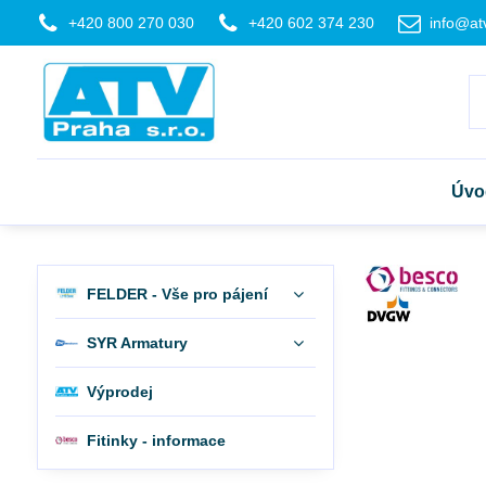
+420 800 270 030
+420 602 374 230
info@at
Úvo
FELDER - Vše pro pájení
SYR Armatury
Výprodej
Fitinky - informace