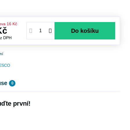
eva
16 Kč
Kč
Do košíku
ez DPH
ní
ESCO
use
0
ďte první!