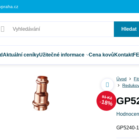
vpraha.cz
Hledat
d
Aktuální ceníky
Užitečné informace
Cena kovů
Kontakt
F
Úvod
Fi
Redukov
91 Kč
GP52
18%
Hodnocen
GP5240-1