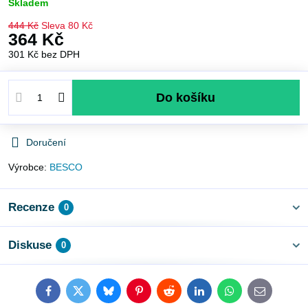
Skladem
444 Kč
Sleva
80 Kč
364 Kč
301 Kč
bez DPH
Do košíku
Doručení
Výrobce:
BESCO
Recenze
0
Diskuse
0
Facebook
Twitter
Bluesky
Pinterest
Reddit
LinkedIn
WhatsApp
E-
mail