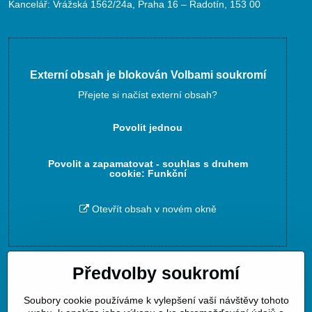
Kancelář: Vrážská 1562/24a, Praha 16 – Radotín, 153 00
Externí obsah je blokován Volbami soukromí
Přejete si načíst externí obsah?
Povolit jednou
Povolit a zapamatovat - souhlas s druhem
cookie: Funkční
Otevřít obsah v novém okně
Předvolby soukromí
Zavoláme Vám zpět
Soubory cookie používáme k vylepšení vaší návštěvy tohoto
Váš telefon
*