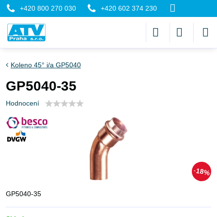
+420 800 270 030
+420 602 374 230
Koleno 45° i/a GP5040
GP5040-35
Hodnocení
18%
GP5040-35