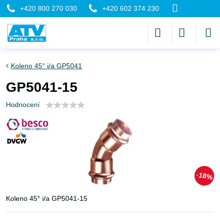
+420 800 270 030
+420 602 374 230
Koleno 45° i/a GP5041
GP5041-15
Hodnocení
18%
Koleno 45° i/a GP5041-15