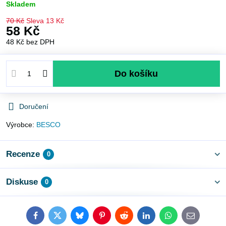
Skladem
70 Kč
Sleva
13 Kč
58 Kč
48 Kč
bez DPH
Do košíku
Doručení
Výrobce:
BESCO
Recenze
0
Diskuse
0
Facebook
Twitter
Bluesky
Pinterest
Reddit
LinkedIn
WhatsApp
E-
mail