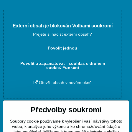
Externí obsah je blokován Volbami soukromí
Přejete si načíst externí obsah?
Povolit jednou
Povolit a zapamatovat - souhlas s druhem
cookie: Funkční
Otevřít obsah v novém okně
Předvolby soukromí
Zavoláme Vám zpět
Soubory cookie používáme k vylepšení vaší návštěvy tohoto
Váš telefon
*
webu, k analýze jeho výkonu a ke shromažďování údajů o
jeho používání. Můžeme k tomu použít nástroje a služby