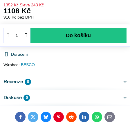
1352 Kč
Sleva
243 Kč
1108 Kč
916 Kč
bez DPH
Do košíku
Doručení
Výrobce:
BESCO
Recenze
0
Diskuse
0
Facebook
Twitter
Bluesky
Pinterest
Reddit
LinkedIn
WhatsApp
E-
mail