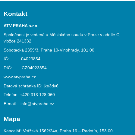
Kontakt
ATV PRAHA s.r.o.
Společnost je vedená u Městského soudu v Praze v oddíle C,
vložce 241332.
Sobotecká 2359/3, Praha 10-Vinohrady, 101 00
IČ: 04023854
DIČ: CZ04023854
www.atvpraha.cz
Datová schránka ID: jke3dy6
Telefon:
+420 313 128 060
E-mail:
info@atvpraha.cz
Mapa
Kancelář: Vrážská 1562/24a, Praha 16 – Radotín, 153 00