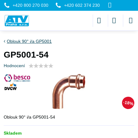
+420 800 270 030
+420 602 374 230
Oblouk 90° i/a GP5001
GP5001-54
Hodnocení
18%
Oblouk 90° i/a GP5001-54
Skladem