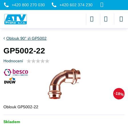
+420 800 270 030
+420 602 374 230
Oblouk 90° i/i GP5002
GP5002-22
Hodnocení
18%
Oblouk GP5002-22
Skladem