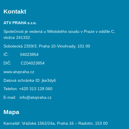
Kontakt
ATV PRAHA s.r.o.
Společnost je vedená u Městského soudu v Praze v oddíle C,
vložce 241332.
Sobotecká 2359/3, Praha 10-Vinohrady, 101 00
IČ: 04023854
DIČ: CZ04023854
www.atvpraha.cz
Datová schránka ID: jke3dy6
Telefon:
+420 313 128 060
E-mail:
info@atvpraha.cz
Mapa
Kancelář: Vrážská 1562/24a, Praha 16 – Radotín, 153 00