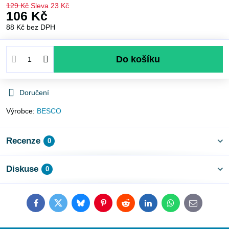
129 Kč
Sleva
23 Kč
106 Kč
88 Kč
bez DPH
Do košíku
Doručení
Výrobce:
BESCO
Recenze
0
Diskuse
0
Facebook
Twitter
Bluesky
Pinterest
Reddit
LinkedIn
WhatsApp
E-
mail