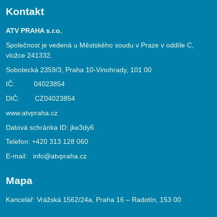
Kontakt
ATV PRAHA s.r.o.
Společnost je vedená u Městského soudu v Praze v oddíle C,
vložce 241332.
Sobotecká 2359/3, Praha 10-Vinohrady, 101 00
IČ: 04023854
DIČ: CZ04023854
www.atvpraha.cz
Datová schránka ID: jke3dy6
Telefon:
+420 313 128 060
E-mail:
info@atvpraha.cz
Mapa
Kancelář: Vrážská 1562/24a, Praha 16 – Radotín, 153 00