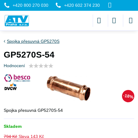
+420 800 270 030
+420 602 374 230
Spojka přesuvná GP5270S
GP5270S-54
Hodnocení
18%
Spojka přesuvná GP5270S-54
Skladem
794 Kč
Sleva
143 Kč