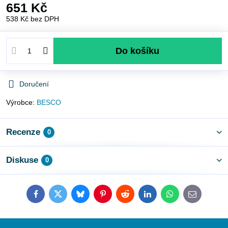
651 Kč
538 Kč
bez DPH
Do košíku
Doručení
Výrobce:
BESCO
Recenze
0
Diskuse
0
Facebook
Twitter
Bluesky
Pinterest
Reddit
LinkedIn
WhatsApp
E-
mail