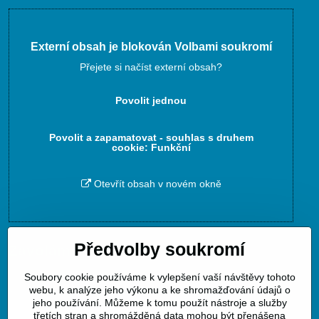
Externí obsah je blokován Volbami soukromí
Přejete si načíst externí obsah?
Povolit jednou
Povolit a zapamatovat - souhlas s druhem
cookie: Funkční
Otevřít obsah v novém okně
Předvolby soukromí
Zavoláme Vám zpět
Soubory cookie používáme k vylepšení vaší návštěvy tohoto
Váš telefon
*
webu, k analýze jeho výkonu a ke shromažďování údajů o
jeho používání. Můžeme k tomu použít nástroje a služby
třetích stran a shromážděná data mohou být přenášena