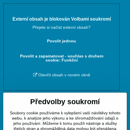
Externí obsah je blokován Volbami soukromí
Přejete si načíst externí obsah?
Povolit jednou
Povolit a zapamatovat - souhlas s druhem
cookie: Funkční
Otevřít obsah v novém okně
Předvolby soukromí
Zavoláme Vám zpět
Soubory cookie používáme k vylepšení vaší návštěvy tohoto
Váš telefon
*
webu, k analýze jeho výkonu a ke shromažďování údajů o
jeho používání. Můžeme k tomu použít nástroje a služby
třetích stran a shromážděná data mohou být přenášena