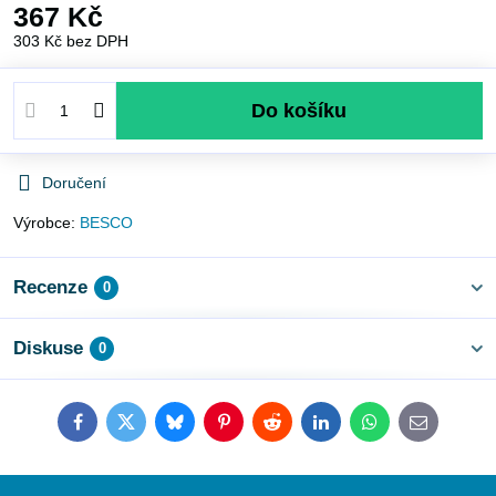
367 Kč
303 Kč
bez DPH
Do košíku
Doručení
Výrobce:
BESCO
Recenze
0
Diskuse
0
Facebook
Twitter
Bluesky
Pinterest
Reddit
LinkedIn
WhatsApp
E-
mail