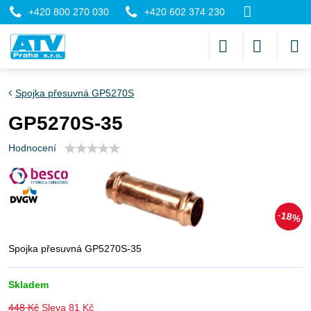
+420 800 270 030
+420 602 374 230
Spojka přesuvná GP5270S
GP5270S-35
Hodnocení
18%
Spojka přesuvná GP5270S-35
Skladem
448 Kč
Sleva
81 Kč