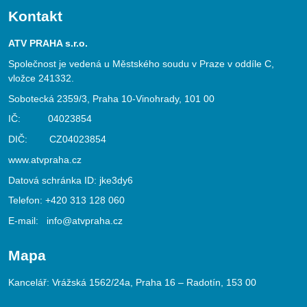
Kontakt
ATV PRAHA s.r.o.
Společnost je vedená u Městského soudu v Praze v oddíle C,
vložce 241332.
Sobotecká 2359/3, Praha 10-Vinohrady, 101 00
IČ: 04023854
DIČ: CZ04023854
www.atvpraha.cz
Datová schránka ID: jke3dy6
Telefon:
+420 313 128 060
E-mail:
info@atvpraha.cz
Mapa
Kancelář: Vrážská 1562/24a, Praha 16 – Radotín, 153 00