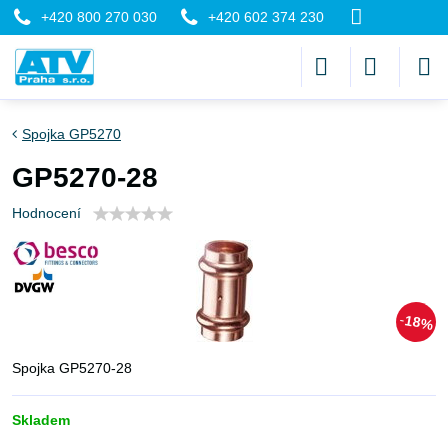
+420 800 270 030
+420 602 374 230
Spojka GP5270
GP5270-28
Hodnocení
18%
Spojka GP5270-28
Skladem