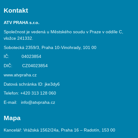
Kontakt
ATV PRAHA s.r.o.
Společnost je vedená u Městského soudu v Praze v oddíle C,
vložce 241332.
Sobotecká 2359/3, Praha 10-Vinohrady, 101 00
IČ: 04023854
DIČ: CZ04023854
www.atvpraha.cz
Datová schránka ID: jke3dy6
Telefon:
+420 313 128 060
E-mail:
info@atvpraha.cz
Mapa
Kancelář: Vrážská 1562/24a, Praha 16 – Radotín, 153 00