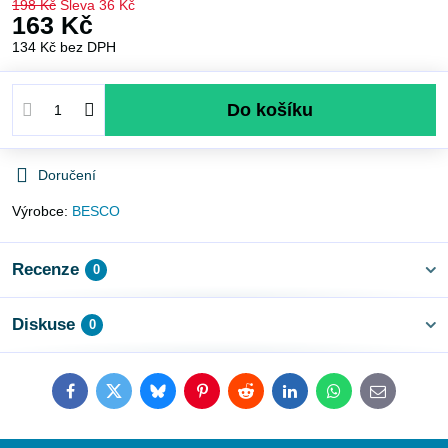
198 Kč
Sleva
36 Kč
163 Kč
134 Kč
bez DPH
Do košíku
Doručení
Výrobce:
BESCO
Recenze
0
Diskuse
0
Facebook
Twitter
Bluesky
Pinterest
Reddit
LinkedIn
WhatsApp
E-
mail